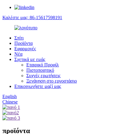
Καλέστε μας: 86-15617598191
Σπίτι
Προϊόντα
Εφαρμογές
Νέα
Σχετικά με εμάς
Εταιρικό Προφίλ
Πιστοποιητικό
Συχνές ερωτήσεις
Ξενάγηση στο εργοστάσιο
Επικοινωνήστε μαζί μας
English
Chinese
προϊόντα