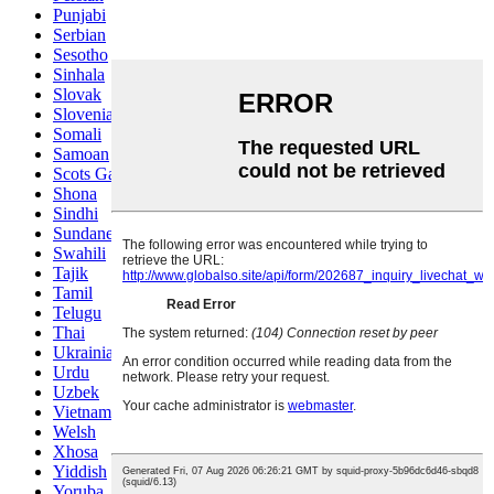
Punjabi
Serbian
Sesotho
Sinhala
Slovak
Slovenian
Somali
Samoan
Scots Gaelic
Shona
Sindhi
Sundanese
Swahili
Tajik
Tamil
Telugu
Thai
Ukrainian
Urdu
Uzbek
Vietnamese
Welsh
Xhosa
Yiddish
Yoruba