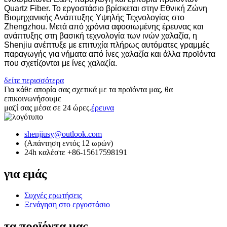
Quartz Fiber. Το εργοστάσιο βρίσκεται στην Εθνική Ζώνη
Βιομηχανικής Ανάπτυξης Υψηλής Τεχνολογίας στο
Zhengzhou. Μετά από χρόνια αφοσιωμένης έρευνας και
ανάπτυξης στη βασική τεχνολογία των ινών χαλαζία, η
Shenjiu ανέπτυξε με επιτυχία πλήρως αυτόματες γραμμές
παραγωγής για νήματα από ίνες χαλαζία και άλλα προϊόντα
που σχετίζονται με ίνες χαλαζία.
δείτε περισσότερα
Για κάθε απορία σας σχετικά με τα προϊόντα μας, θα
επικοινωνήσουμε
μαζί σας μέσα σε 24 ώρες.
έρευνα
shenjiusy@outlook.com
(Απάντηση εντός 12 ωρών)
24h καλέστε +86-15617598191
για εμάς
Συχνές ερωτήσεις
Ξενάγηση στο εργοστάσιο
τα προϊόντα μας