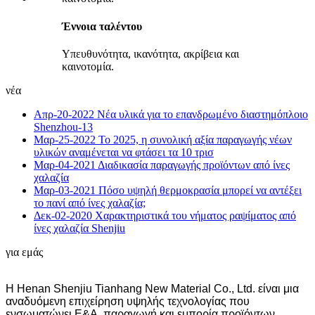
Έννοια ταλέντου
Υπευθυνότητα, ικανότητα, ακρίβεια και
καινοτομία.
νέα
Απρ-20-2022
Νέα υλικά για το επανδρωμένο διαστημόπλοιο
Shenzhou-13
Μαρ-25-2022
Το 2025, η συνολική αξία παραγωγής νέων
υλικών αναμένεται να φτάσει τα 10 τρισ
Μαρ-04-2021
Διαδικασία παραγωγής προϊόντων από ίνες
χαλαζία
Μαρ-03-2021
Πόσο υψηλή θερμοκρασία μπορεί να αντέξει
το πανί από ίνες χαλαζία;
Δεκ-02-2020
Χαρακτηριστικά του νήματος ραψίματος από
ίνες χαλαζία Shenjiu
για εμάς
Η Henan Shenjiu Tianhang New Material Co., Ltd. είναι μια
αναδυόμενη επιχείρηση υψηλής τεχνολογίας που
ενσωματώνει Ε&Α, παραγωγή και εμπορία προϊόντων